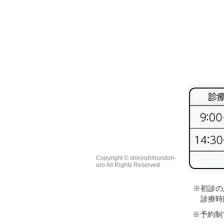
Copyright © shiroishihondori-
uro All Rights Reserved.
※初診の
診療時間
​※予約