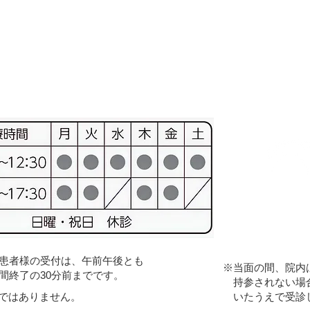
お問合
Contact u
患者様の受付は、午前午後とも
※当面の間、院内
終了の30分前までです。
持参されない場合
制ではありません。
いたうえで受診